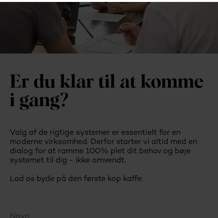
Er du klar til at komme
i gang?
Valg af de rigtige systemer er essentielt for en
moderne virksomhed. Derfor starter vi altid med en
dialog for at ramme 100% plet dit behov og bøje
systemet til dig - ikke omvendt.
Lad os byde på den første kop kaffe.