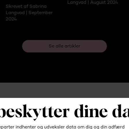
Langvad | August 2024
Skrevet af Sabrina
Langvad | September
2024
Se alle artikler
Har du brug for hjælp?