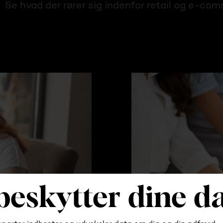
Se hvad der rører sig indenfor retail og e-co