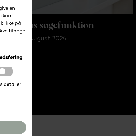
webshops søgefunktion
 Langvad | August 2024