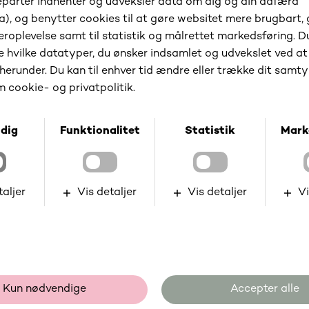
l
Optimér din 
Skrevet af Sabrina
Se alle artikler