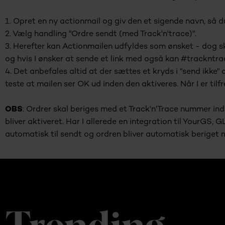
1. Opret en ny actionmail og giv den et sigende navn, så d
2. Vælg handling "Ordre sendt (med Track'n'trace)".
3. Herefter kan Actionmailen udfyldes som ønsket - dog s
og hvis I ønsker at sende et link med også kan #trackntrace
4. Det anbefales altid at der sættes et kryds i "send ikke
teste at mailen ser OK ud inden den aktiveres. Når I er til
OBS
: Ordrer skal beriges med et Track'n'Trace nummer ind
bliver aktiveret. Har I allerede en integration til YourGS, 
automatisk til sendt og ordren bliver automatisk beriget 