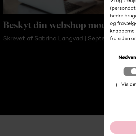
Beskyt din webshop mod svinde
Skrevet af Sabrina Langvad | September 2024