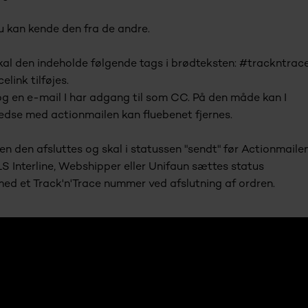
u kan kende den fra de andre.
kal den indeholde følgende tags i brødteksten: #trackntrac
link tilføjes.
" og en e-mail I har adgang til som CC. På den måde kan I
fredse med actionmailen kan fluebenet fjernes.
en den afsluttes og skal i statussen "sendt" før Actionmaile
GLS Interline, Webshipper eller Unifaun sættes status
med et Track'n'Trace nummer ved afslutning af ordren.