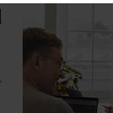
l
n
.