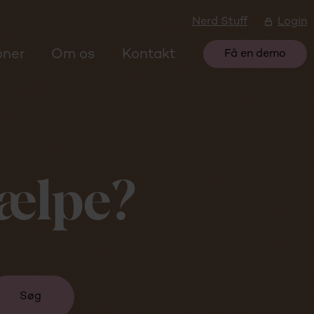
Nerd Stuff
Login
oner
Om os
Kontakt
Få en demo
jælpe?