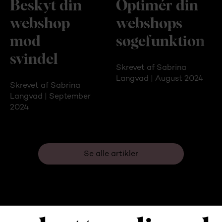
Beskyt din
Optimér din
webshop
webshops
mod
søgefunktion
svindel
Skrevet af Sabrina
Langvad | August 2024
Skrevet af Sabrina
Langvad | September
2024
Se alle artikler