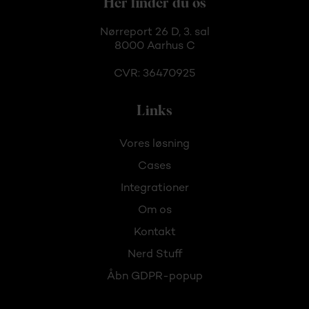
Her finder du os
Nørreport 26 D, 3. sal
8000 Aarhus C
CVR: 36470925
Links
Vores løsning
Cases
Integrationer
Om os
Kontakt
Nerd Stuff
Åbn GDPR-popup