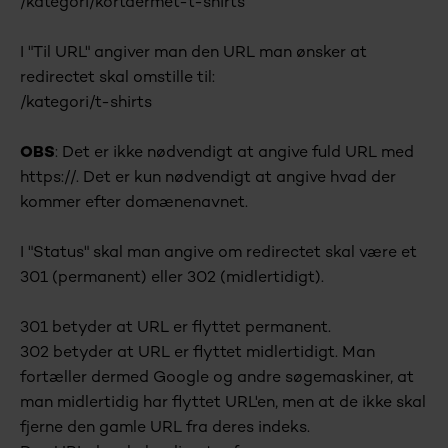
/kategori/kortaermet-t-shirts
I "Til URL" angiver man den URL man ønsker at
redirectet skal omstille til:
/kategori/t-shirts
OBS
: Det er ikke nødvendigt at angive fuld URL med
https://. Det er kun nødvendigt at angive hvad der
kommer efter domænenavnet.
I "Status" skal man angive om redirectet skal være et
301 (permanent) eller 302 (midlertidigt).
301 betyder at URL er flyttet permanent.
302 betyder at URL er flyttet midlertidigt. Man
fortæller dermed Google og andre søgemaskiner, at
man midlertidig har flyttet URL'en, men at de ikke skal
fjerne den gamle URL fra deres indeks.