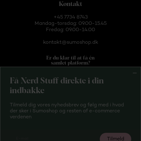
Kontakt
+45 7734 8743
Mandag-torsdag: 09.00-15.45
Fredag: 09.00-14.00
kontakt@sumoshop.dk
Er du klar til at få én
samlet platform?
Få Nerd Stuff direkte i din
indbakke
Tilmeld dig vores nyhedsbrev og følg med i hvad
Handelsbetingelser
der sker i Sumoshop og resten af e-commerce
verdenen
Privatlivspolitik
Tilmeld driftsinfo