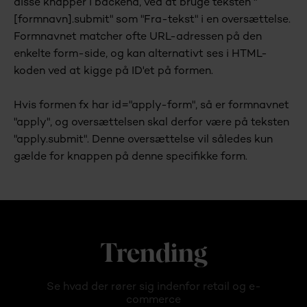
disse knapper i backend, ved at bruge teksten "
[formnavn].submit" som "Fra-tekst" i en oversættelse.
Formnavnet matcher ofte URL-adressen på den
enkelte form-side, og kan alternativt ses i HTML-
koden ved at kigge på ID'et på formen.
Hvis formen fx har id="apply-form", så er formnavnet
"apply", og oversættelsen skal derfor være på teksten
"apply.submit". Denne oversættelse vil således kun
gælde for knappen på denne specifikke form.
Trending
Se hvad der rører sig indenfor retail og e-
commerce