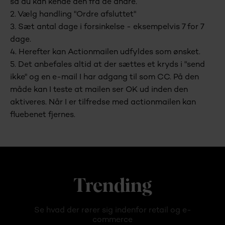
så du kan kende den fra de andre.
2. Vælg handling "Ordre afsluttet"
3. Sæt antal dage i forsinkelse - eksempelvis 7 for 7
dage.
4. Herefter kan Actionmailen udfyldes som ønsket.
5. Det anbefales altid at der sættes et kryds i "send
ikke" og en e-mail I har adgang til som CC. På den
måde kan I teste at mailen ser OK ud inden den
aktiveres. Når I er tilfredse med actionmailen kan
fluebenet fjernes.
Trending
Se hvad der rører sig indenfor retail og e-
commerce