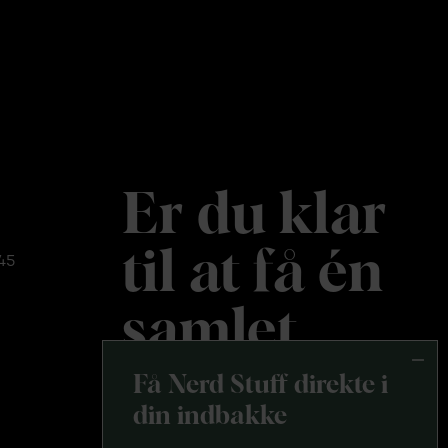
Er du klar
til at få én
45
samlet
platform?
Få Nerd Stuff direkte i
din indbakke