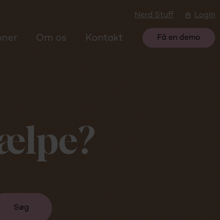
Nerd Stuff
Login
oner
Om os
Kontakt
Få en demo
jælpe?