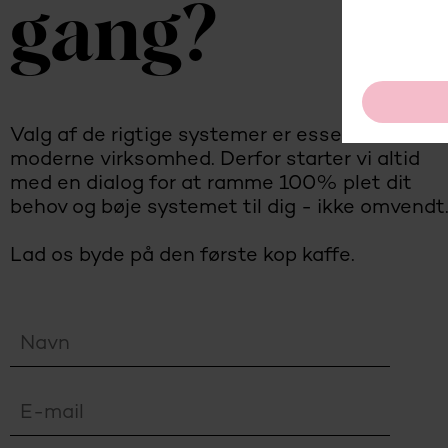
gang?
Valg af de rigtige systemer er essentielt for e
moderne virksomhed. Derfor starter vi altid
med en dialog for at ramme 100% plet dit
behov og bøje systemet til dig - ikke omvendt
Lad os byde på den første kop kaffe.