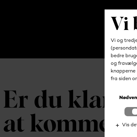
Er du klar ti
at komme i