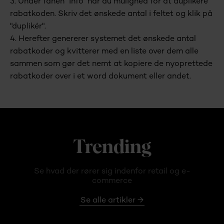
3. Under fanen "info" har du mulighed for at duplikere
rabatkoden. Skriv det ønskede antal i feltet og klik på
"duplikér".
4. Herefter genererer systemet det ønskede antal
rabatkoder og kvitterer med en liste over dem alle
sammen som gør det nemt at kopiere de nyoprettede
rabatkoder over i et word dokument eller andet.
Trending
Se hvad der rører sig indenfor retail og e-
commerce
Se alle artikler →