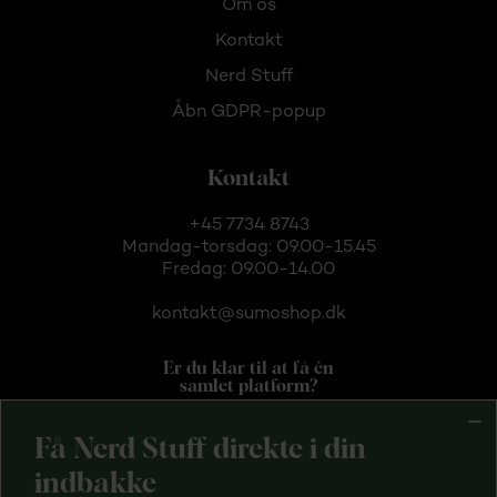
Om os
Kontakt
Nerd Stuff
Åbn GDPR-popup
Kontakt
+45 7734 8743
Mandag-torsdag: 09.00-15.45
Fredag: 09.00-14.00
kontakt@sumoshop.dk
Er du klar til at få én
samlet platform?
Få Nerd Stuff direkte i din
indbakke