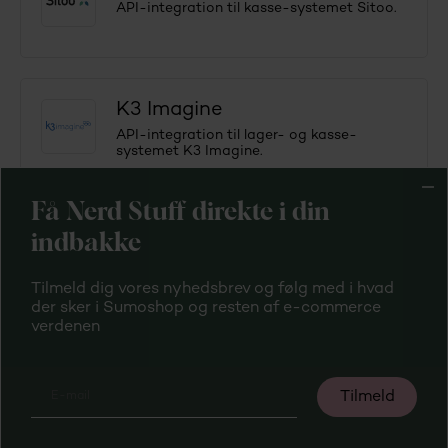
API-integration til kasse-systemet Sitoo.
K3 Imagine
API-integration til lager- og kasse-
systemet K3 Imagine.
Få Nerd Stuff direkte i din
SUMOpos integration
indbakke
Sælg varer i fysisk butik med POS-system
koblet direkte op på SUMOshop.
Tilmeld dig vores nyhedsbrev og følg med i hvad
der sker i Sumoshop og resten af e-commerce
verdenen
SUMOpos
Sælg varer i fysisk butik med POS-system
koblet direkte op på SUMOshop.