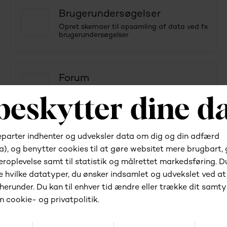
Brugerundersøgelser
Opret skemaer til opsamling af data ved fx
brugerundersøgelser
Forum
Inddrag brugerne og opbyg et forum på
websitet
Digitale salgskanaler
Sumoshop tilbyder integration til et bredt udvalg af
salgskanaler, der kan forøge omsætningen.