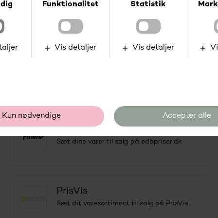
Tradebyte
API-integration til Tradebyte.
PriceRunner
Overfør dit varesortiment til PriceRunner.
edbpriser.dk
Sæt dine varer til salg på edbpriser.dk
PrisVis
Sæt dit varesortiment til salg på PrisVis