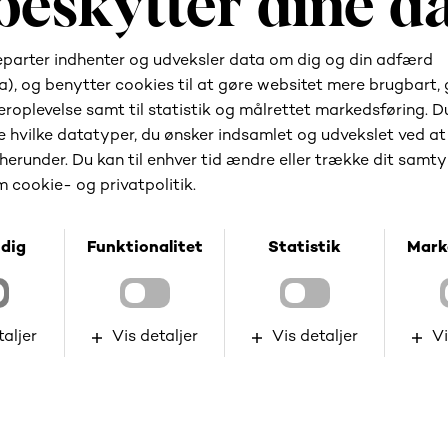
systemet til dig - ikke omvendt.
Lad os byde på den første kop kaffe.