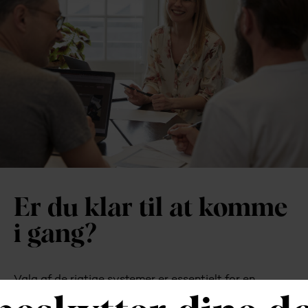
Er du klar til at komme
i gang?
Valg af de rigtige systemer er essentielt for en
moderne virksomhed. Derfor starter vi altid med en
dialog for at ramme 100% plet dit behov og bøje