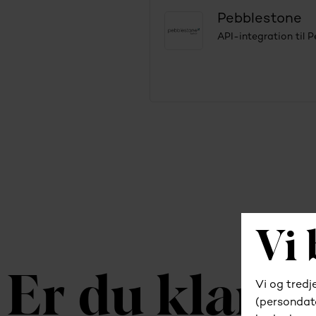
Pebblestone
API-integration til 
Er du klar ti