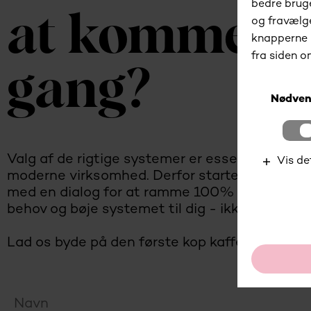
at komme i
gang?
Valg af de rigtige systemer er essentielt for e
moderne virksomhed. Derfor starter vi altid
med en dialog for at ramme 100% plet dit
behov og bøje systemet til dig - ikke omvendt
Lad os byde på den første kop kaffe.