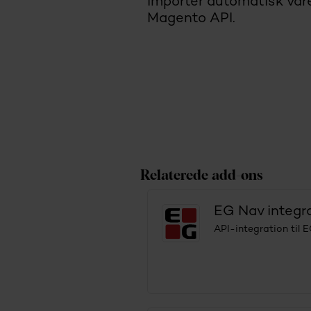
Importer automatisk var
Magento API.
Relaterede add-ons
EG Nav integr
API-integration til 