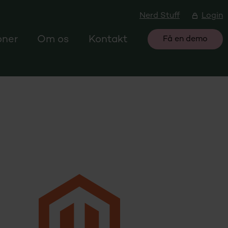
Nerd Stuff
Login
oner
Om os
Kontakt
Få en demo