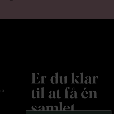
Er du klar
til at få én
45
samlet