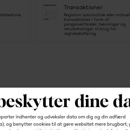
Transaktioner
Pebblestone.
Registrer automatisk eller manuel
transaktioner i form af
pengeoverførsler, hævninger og
returbetalinger, til brug for
regnskabsføring.
l