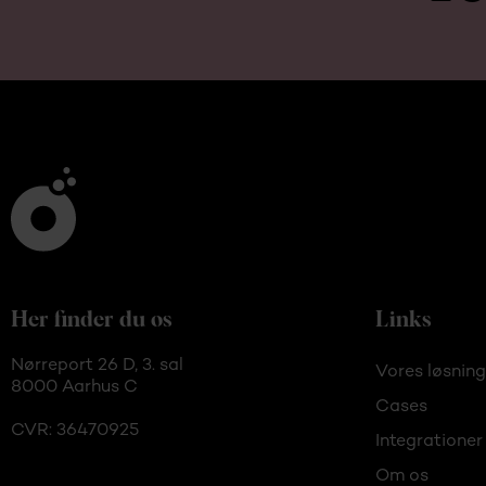
Her finder du os
Links
Nørreport 26 D, 3. sal
Vores løsning
8000 Aarhus C
Cases
CVR: 36470925
Integrationer
Om os