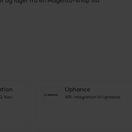
er og lager fra en Magento-shop via
ation
Uphance
EG Nav.
API-integration til Uphance.