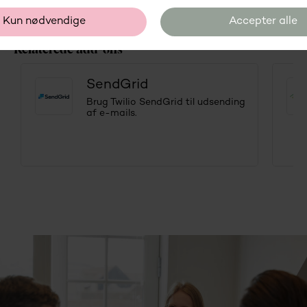
Relaterede add-ons
SendGrid
Brug Twilio SendGrid til udsending
af e-mails.