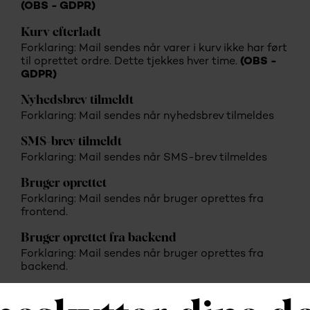
(OBS - GDPR)
Kurv efterladt
Forklaring: Mail sendes når varer i kurv ikke har ført
til oprettet ordre. Dette tjekkes hver time.
(OBS -
GDPR)
Nyhedsbrev tilmeldt
Forklaring: Mail sendes når nyhedsbrev tilmeldes
SMS-brev tilmeldt
Forklaring: Mail sendes når SMS-brev tilmeldes
Bruger oprettet
Forklaring: Mail sendes når bruger oprettes fra
frontend.
Bruger oprettet fra backend
Forklaring: Mail sendes når bruger oprettes fra
backend.
Brugers fødselsdag
Forklaring: Mail sendes når bruger har fødselsdag.