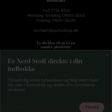
Kontakt
+45 7734 8743
Mandag-torsdag: 09.00-15.45
Fredag: 09.00-14.00
kontakt@sumoshop.dk
Er du klar til at få én
samlet platform?
Få Nerd Stuff direkte i din
indbakke
Tilmeld dig vores nyhedsbrev og følg med i hvad
Handelsbetingelser
der sker i Sumoshop og resten af e-commerce
verdenen
Privatlivspolitik
Tilmeld driftsinfo