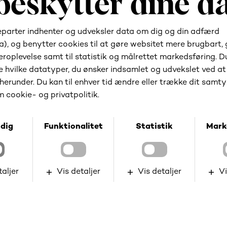
(OBS - GDPR)
Ubrugt rabatkode
Forklaring: Mail sendes Forsinkelse dage efter en
rabatkode er købt/skabt, hvis den stadig ikke er
brugt.
(OBS - GDPR)
Abonnement udløbet
Forklaring: Mail sendes når abonnenementet
udløber. En negativ forsinkelse kan bruges til at
sende mailen et fast interval før abonnementet
udløber.
Segment rykket op
Mail sendes
når en bruger opnår et højere segment.
Segment rykket ned
Mail sendes
når en bruger falder til et lavere
segment.