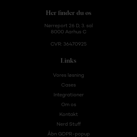
Her finder du os
Nørreport 26 D, 3. sal
8000 Aarhus C
CVR: 36470925
Links
Vores løsning
Cases
Integrationer
Om os
Kontakt
Nerd Stuff
Åbn GDPR-popup