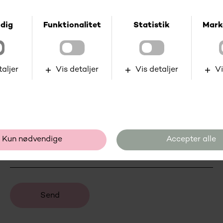
Valg af de rigtige systemer er essentielt for en
moderne virksomhed. Derfor starter vi altid med en
dialog for at ramme 100% plet dit behov og bøje
systemet til dig - ikke omvendt.
Lad os byde på den første kop kaffe.