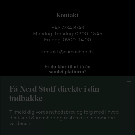
Kontakt
+45 7734 8743
Mandag-torsdag: 09.00-15.45
Fredag: 09.00-14.00
kontakt@sumoshop.dk
Er du klar til at få én
samlet platform?
Få Nerd Stuff direkte i din
indbakke
Tilmeld dig vores nyhedsbrev og følg med i hvad
Handelsbetingelser
der sker i Sumoshop og resten af e-commerce
verdenen
Privatlivspolitik
Tilmeld driftsinfo