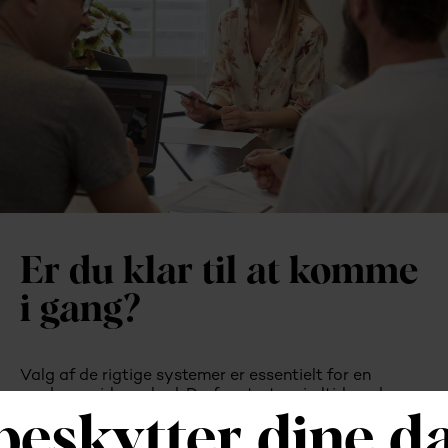
Er du klar til at komme
i gang?
Valg af de rigtige systemer er essentielt for en
moderne virksomhed. Derfor starter vi altid med en
dialog for at ramme 100% plet dit behov og bøje
systemet til dig - ikke omvendt.