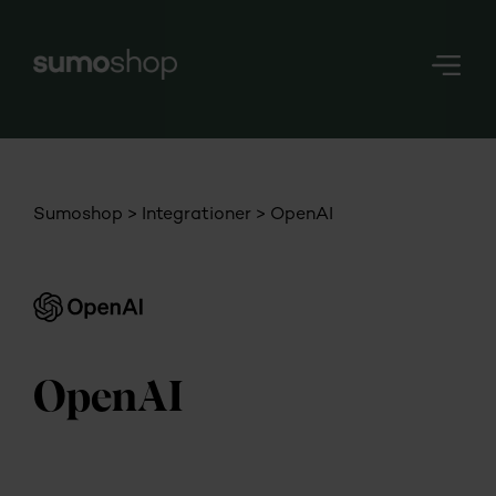
Nerd
Stuff
Login
Sumoshop
Integrationer
OpenAI
OpenAI