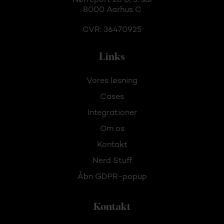
Nørreport 26 D, 3. sal
8000 Aarhus C
CVR: 36470925
Links
Vores løsning
Cases
Integrationer
Om os
Kontakt
Nerd Stuff
Åbn GDPR-popup
Kontakt