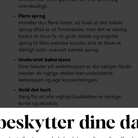
overskueligt.
Flere sprog
Handler du i flere lande, så husk at det lokale
sprog altid er at foretrække, men det er stadig
bedre at have fx. et godt dansk og engelsk
sprog til feks svenske kunder, end at have et
dårligt auto-oversat svensk sprog.
Understøt købsrejsen
Dine tekster på webshoppen er din sælger. Gode
tekster de rigtige steder kan understøtte
købsrejsen og øge konverteringen.
Hold det kort
Sørg for at alle vigtige budskaber er synlige,
korte og eksakte.
Hold teksterne opdateret
Gennemgå teksterne kvartalsvist eller årligt. Er
der fx. noget sæson der kan tages hensyn til?
Har vi ændret kendskab til vores kunder?