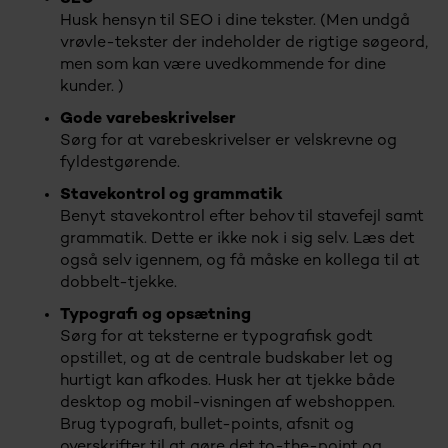
Husk hensyn til SEO i dine tekster. (Men undgå
vrøvle-tekster der indeholder de rigtige søgeord,
men som kan være uvedkommende for dine
kunder. )
Gode varebeskrivelser
Sørg for at varebeskrivelser er velskrevne og
fyldestgørende.
Stavekontrol og grammatik
Benyt stavekontrol efter behov til stavefejl samt
grammatik. Dette er ikke nok i sig selv. Læs det
også selv igennem, og få måske en kollega til at
dobbelt-tjekke.
Typografi og opsætning
Sørg for at teksterne er typografisk godt
opstillet, og at de centrale budskaber let og
hurtigt kan afkodes. Husk her at tjekke både
desktop og mobil-visningen af webshoppen.
Brug typografi, bullet-points, afsnit og
overskrifter til at gøre det to-the-point og