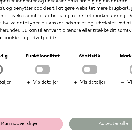
Konverterer vi godt nok?
Hjælpeværktøjer
AI (fx ChatGPT) kan med fordel bruges til
korrektur og inspiration, men sørg for at
gennemlæse og tilrette. Særligt på dansk laves
der stadig fejl og akavede formuleringer.
Vi håber at ovenstående kan inspirere til en
gennemgang af teksterne på din webshop. Det kan
for nogle være et overset område - og i så fald er der
altså her en god mulighed for at forbedre lige der,
hvor det har den største effekt.
Er du interesseret i mere
Nerd Stuff?
Tilmeld dig vores nyhedsbrev og