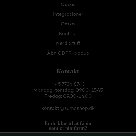
Cases
Integrationer
Om os
Kontakt
Nerd Stuff
Åbn GDPR-popup
Kontakt
+45 7734 8743
Mandag-torsdag: 09.00-15.45
Fredag: 09.00-14.00
kontakt@sumoshop.dk
Er du klar til at få én
samlet platform?