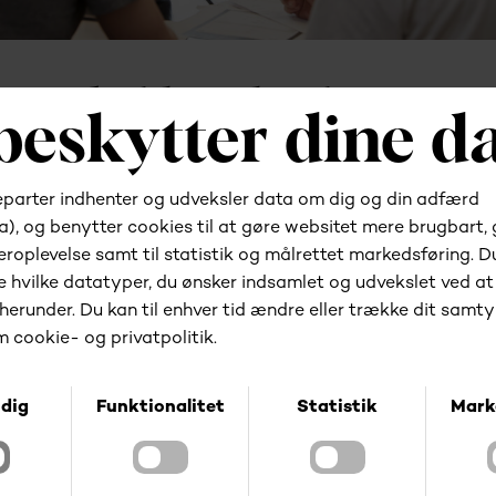
Er du klar til at komme
i gang?
Valg af de rigtige systemer er essentielt for en
moderne virksomhed. Derfor starter vi altid med en
dialog for at ramme 100% plet dit behov og bøje
systemet til dig - ikke omvendt.
Lad os byde på den første kop kaffe.