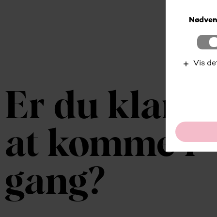
Er du klar ti
at komme i
gang?