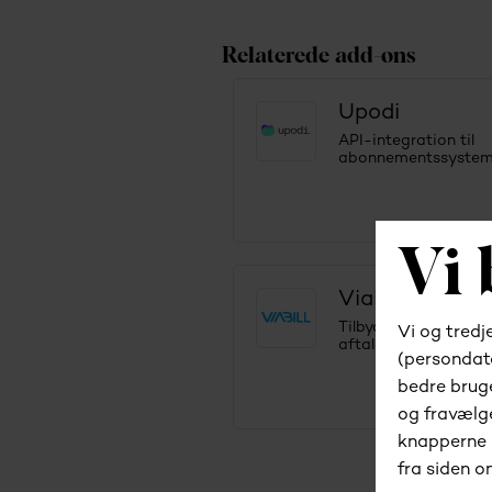
Relaterede add-ons
Upodi
API-integration til
abonnementssystem
ViaBill
Tilbyd dine kunder e
aftale med Viabill.