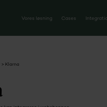
Vores løsning
Cases
Integrati
r
Klarna
a