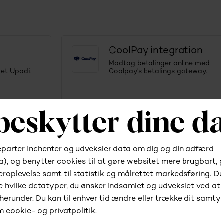
CoolPay integration
Modtag betalinger online med
et Upodi.
Coolpay's betalings gateway.
Anyday
n afdrags-
Tilbyd dine kunder en afdrags-
aftale med Anyday.