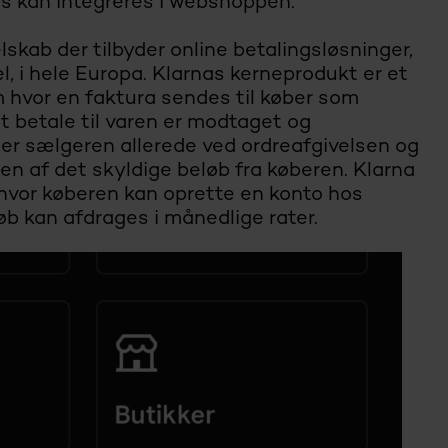
s kan integreres i webshoppen.
lskab der tilbyder online betalingsløsninger,
l, i hele Europa. Klarnas kerneprodukt er et
 hvor en faktura sendes til køber som
 betale til varen er modtaget og
aler sælgeren allerede ved ordreafgivelsen og
lsen af det skyldige beløb fra køberen. Klarna
 hvor køberen kan oprette en konto hos
øb kan afdrages i månedlige rater.