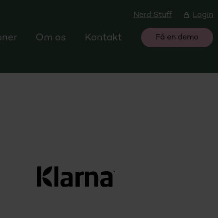
Nerd Stuff
Login
oner
Om os
Kontakt
Få en demo