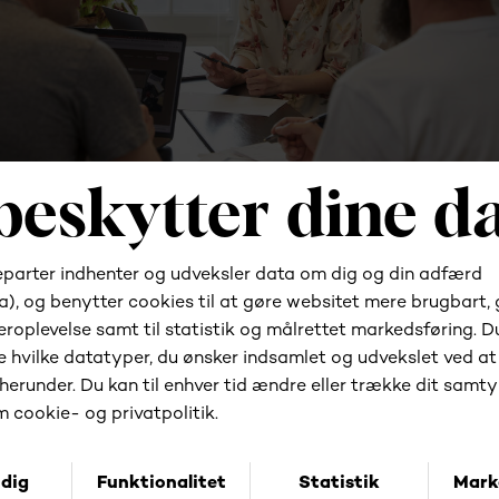
Er du klar til at komme
i gang?
Valg af de rigtige systemer er essentielt for en
moderne virksomhed. Derfor starter vi altid med en
dialog for at ramme 100% plet dit behov og bøje
systemet til dig - ikke omvendt.
Lad os byde på den første kop kaffe.